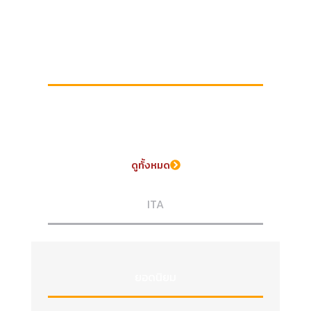
เอกสารดาวน์โหลด
ดูทั้งหมด
ITA
ยอดนิยม