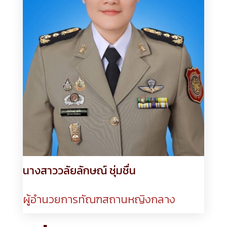
นางสาววลัยลักษณ์ ชุ่มชื่น
ผู้อำนวยการทัณฑสถานหญิงกลาง