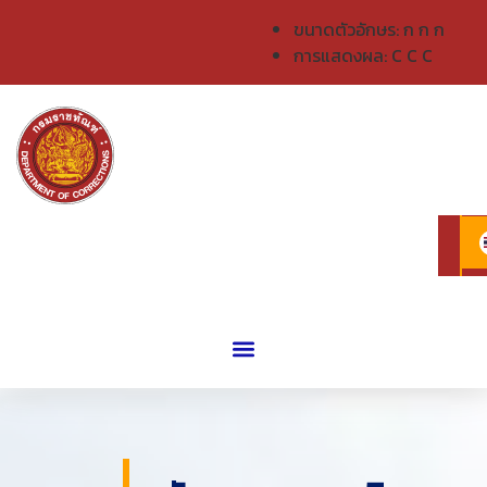
ขนาดตัวอักษร:
ก
ก
ก
การแสดงผล:
C
C
C