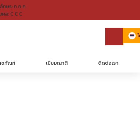
อักษร:
ก
ก
ก
งผล:
C
C
C
ไ
าชทัณฑ์
เยี่ยมญาติ
ติดต่อเรา